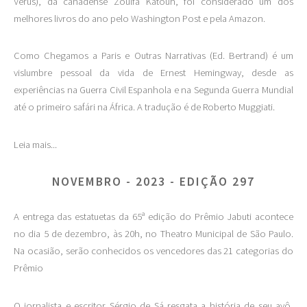
Verus), da canadense Zoulfa Katouh, foi considerado um dos
melhores livros do ano pelo Washington Post e pela Amazon.
Como Chegamos a Paris e Outras Narrativas (Ed. Bertrand) é um
vislumbre pessoal da vida de Ernest Hemingway, desde as
experiências na Guerra Civil Espanhola e na Segunda Guerra Mundial
até o primeiro safári na África. A tradução é de Roberto Muggiati.
Leia mais...
NOVEMBRO - 2023 - EDIÇÃO 297
A entrega das estatuetas da 65ª edição do Prêmio Jabuti acontece
no dia 5 de dezembro, às 20h, no Theatro Municipal de São Paulo.
Na ocasião, serão conhecidos os vencedores das 21 categorias do
Prêmio
O jornalista e escritor Sérgio de Sá resgata a história de seu avô,