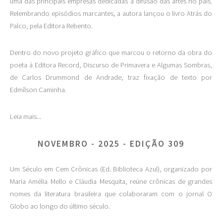
uma das principais empresas dedicadas à difusão das artes no país.
Relembrando episódios marcantes, a autora lançou o livro Atrás do
Palco, pela Editora Rebento.
Dentro do novo projeto gráfico que marcou o retorno da obra do
poeta à Editora Record, Discurso de Primavera e Algumas Sombras,
de Carlos Drummond de Andrade, traz fixação de texto por
Edmílson Caminha.
Leia mais...
NOVEMBRO - 2025 - EDIÇÃO 309
Um Século em Cem Crônicas (Ed. Biblioteca Azul), organizado por
Maria Amélia Mello e Cláudia Mesquita, reúne crônicas de grandes
nomes da literatura brasileira que colaboraram com o jornal O
Globo ao longo do último século.