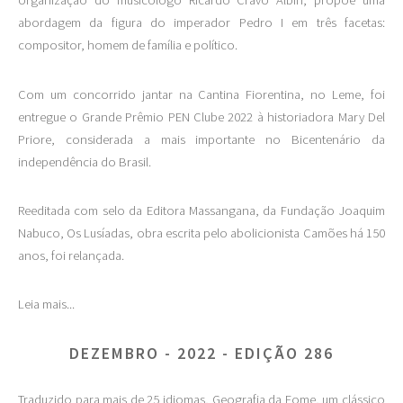
organização do musicólogo Ricardo Cravo Albin, propõe uma
abordagem da figura do imperador Pedro I em três facetas:
compositor, homem de família e político.
Com um concorrido jantar na Cantina Fiorentina, no Leme, foi
entregue o Grande Prêmio PEN Clube 2022 à historiadora Mary Del
Priore, considerada a mais importante no Bicentenário da
independência do Brasil.
Reeditada com selo da Editora Massangana, da Fundação Joaquim
Nabuco, Os Lusíadas, obra escrita pelo abolicionista Camões há 150
anos, foi relançada.
Leia mais...
DEZEMBRO - 2022 - EDIÇÃO 286
Traduzido para mais de 25 idiomas, Geografia da Fome, um clássico