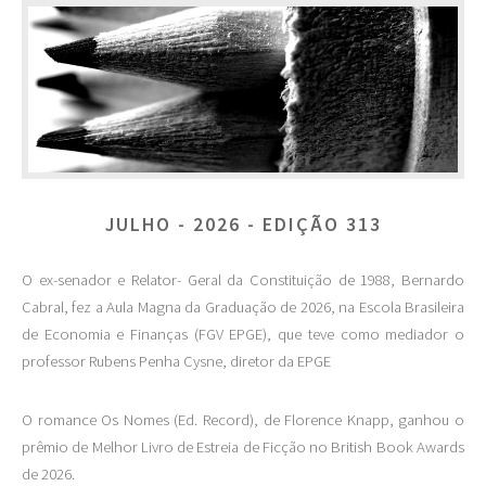
JULHO - 2026 - EDIÇÃO 313
O ex-senador e Relator- Geral da Constituição de 1988, Bernardo
Cabral, fez a Aula Magna da Graduação de 2026, na Escola Brasileira
de Economia e Finanças (FGV EPGE), que teve como mediador o
professor Rubens Penha Cysne, diretor da EPGE
O romance Os Nomes (Ed. Record), de Florence Knapp, ganhou o
prêmio de Melhor Livro de Estreia de Ficção no British Book Awards
de 2026.