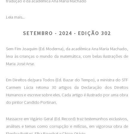
tradução é da acadêmica Ana Maria Machado
Leia mais...
SETEMBRO - 2024 - EDIÇÃO 302
Sem Fim Joaquim (Ed. Moderna), da acadêmica Ana Maria Machado,
leva às crianças o mundo da matemática, com belas ilustrações de
Maria José Arse.
Em Direitos de/para Todos (Ed. Bazar do Tempo), a ministra do STF
Carmem Lúcia retoma 30 artigos da Declaração dos Direitos
Humanos e escreve sobre eles. Cada artigo é ilustrado por uma obra
do pintor Candido Portinari.
Massacre em Vigário Geral (Ed. Record) traz testemunhos exclusivos,
análises e temas como corrupção e milícias, em vigorosa obra de
Elenilce Bottari, Elba Boechat e Chico Otávio.