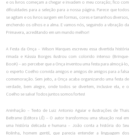
e os livros começam a chegar e invadem o meu coração; fico com
dificuldades para a seleção para a nossa página. Parece que todos
se agitam e os livros surgem em formas, cores e tamanhos diversos,
enchendo os olhos e a alma. E vamos nós, seguindo a vibração da
Primavera, acreditando em um mundo melhor!
A Festa da Onça – Wilson Marques escreveu essa divertida história
rimada e Kássia Borges ilustrou com colorido intenso (Brinque-
BooK) – ao perceber que a Onça inventou uma festa para almoçá-lo,
o esperto Coelho convida amigos e amigos de amigos para a falsa
comemoração. Sem jeito, a Onça acaba organizando uma festa de
verdade, bem alegre, onde todos se divertem, inclusive ela, e o
Coelho se salva! Todos juntos somos fortes!
Aninhação – Texto de Luiz Antonio Aguiar e ilustrações de Thais
Beltrame (Editora LÊ) – O autor transformou uma situação real em
uma história delicada e humana – João conta a história do Seu
Rolinha, homem gentil, que parecia entender a linguagem dos