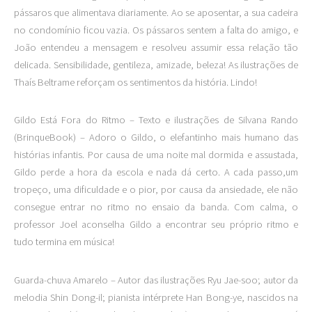
pássaros que alimentava diariamente. Ao se aposentar, a sua cadeira
no condomínio ficou vazia. Os pássaros sentem a falta do amigo, e
João entendeu a mensagem e resolveu assumir essa relação tão
delicada. Sensibilidade, gentileza, amizade, beleza! As ilustrações de
Thaís Beltrame reforçam os sentimentos da história. Lindo!
Gildo Está Fora do Ritmo – Texto e ilustrações de Silvana Rando
(BrinqueBook) – Adoro o Gildo, o elefantinho mais humano das
histórias infantis. Por causa de uma noite mal dormida e assustada,
Gildo perde a hora da escola e nada dá certo. A cada passo,um
tropeço, uma dificuldade e o pior, por causa da ansiedade, ele não
consegue entrar no ritmo no ensaio da banda. Com calma, o
professor Joel aconselha Gildo a encontrar seu próprio ritmo e
tudo termina em música!
Guarda-chuva Amarelo – Autor das ilustrações Ryu Jae-soo; autor da
melodia Shin Dong-il; pianista intérprete Han Bong-ye, nascidos na