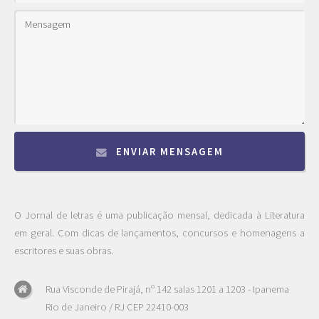
ENVIAR MENSAGEM
O Jornal de letras é uma publicação mensal, dedicada à Literatura
em geral. Com dicas de lançamentos, concursos e homenagens a
escritores e suas obras.
Rua Visconde de Pirajá, nº 142 salas 1201 a 1203 - Ipanema
Rio de Janeiro / RJ CEP 22410-003