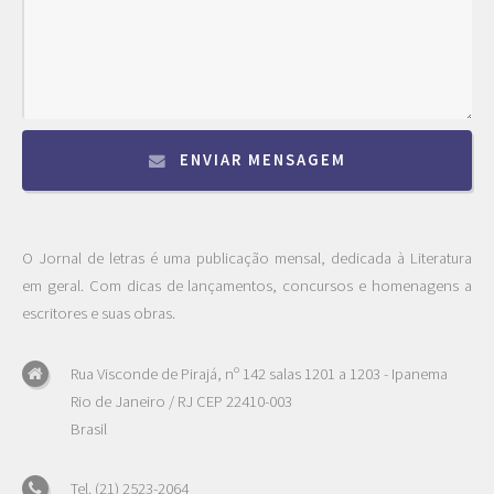
ENVIAR MENSAGEM
O Jornal de letras é uma publicação mensal, dedicada à Literatura
em geral. Com dicas de lançamentos, concursos e homenagens a
escritores e suas obras.
Rua Visconde de Pirajá, nº 142 salas 1201 a 1203 - Ipanema
Rio de Janeiro / RJ CEP 22410-003
Brasil
Tel. (21) 2523-2064