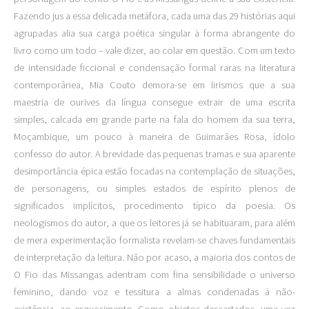
Fazendo jus a essa delicada metáfora, cada uma das 29 histórias aqui
agrupadas alia sua carga poética singular à forma abrangente do
livro como um todo – vale dizer, ao colar em questão. Com um texto
de intensidade ficcional e condensação formal raras na literatura
contemporânea, Mia Couto demora-se em lirismos que a sua
maestria de ourives da língua consegue extrair de uma escrita
simples, calcada em grande parte na fala do homem da sua terra,
Moçambique, um pouco à maneira de Guimarães Rosa, ídolo
confesso do autor. A brevidade das pequenas tramas e sua aparente
desimportância épica estão focadas na contemplação de situações,
de personagens, ou simples estados de espírito plenos de
significados implícitos, procedimento típico da poesia. Os
neologismos do autor, a que os leitores já se habituaram, para além
de mera experimentação formalista revelam-se chaves fundamentais
de interpretação da leitura. Não por acaso, a maioria dos contos de
O Fio das Missangas adentram com fina sensibilidade o universo
feminino, dando voz e tessitura a almas condenadas à não-