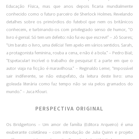
Educação Física, mas que anos depois ficaria mundialmente
conhecido como o futuro parceiro de Sherlock Holmes. Revelando
detalhes sobre os primórdios do futebol que nem os britânicos
conhecem, e turbinando-os com privilegiado senso de humor, “O
livro é genial. Só tem um defeito: não fui eu que escrevi!” – Jô Soares;
“Um barato o livro, uma delícia! Tem apelo em vários sentidos. Sarah,
a protagonista feminina, rouba a cena, e não é a bola.” – Pedro Bial;
“Espetacular! Incrível o trabalho de pesquisa! E a parte em que o
autor viaja na ficção é maravilhosa.” – Reginaldo Leme; “Impossível
sair indiferente, se não estupefato, da leitura deste livro: uma
goleada literária como faz tempo não se via pelos gramados do
mundo.” – Juca Kfouri.
PERSPECTIVA ORIGINAL
Os Bridgertons – Um amor de família (Editora Arqueiro) é uma
exuberante coletânea – com introdução de Julia Quinn e projeto