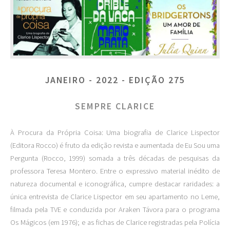
JANEIRO - 2022 - EDIÇÃO 275
SEMPRE CLARICE
À Procura da Própria Coisa: Uma biografia de Clarice Lispector
(Editora Rocco) é fruto da edição revista e aumentada de Eu Sou uma
Pergunta (Rocco, 1999) somada a três décadas de pesquisas da
professora Teresa Montero. Entre o expressivo material inédito de
natureza documental e iconográfica, cumpre destacar raridades: a
única entrevista de Clarice Lispector em seu apartamento no Leme,
filmada pela TVE e conduzida por Araken Távora para o programa
Os Mágicos (em 1976); e as fichas de Clarice registradas pela Polícia