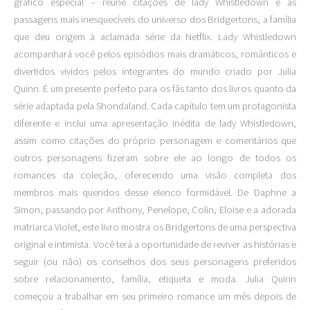
gráfico especial – reúne citações de lady Whistledown e as
passagens mais inesquecíveis do universo dos Bridgertons, a família
que deu origem à aclamada série da Netflix. Lady Whistledown
acompanhará você pelos episódios mais dramáticos, românticos e
divertidos vividos pelos integrantes do mundo criado por Julia
Quinn. É um presente perfeito para os fãs tanto dos livros quanto da
série adaptada pela Shondaland. Cada capítulo tem um protagonista
diferente e inclui uma apresentação inédita de lady Whistledown,
assim como citações do próprio personagem e comentários que
outros personagens fizeram sobre ele ao longo de todos os
romances da coleção, oferecendo uma visão completa dos
membros mais queridos desse elenco formidável. De Daphne a
Simon, passando por Anthony, Penelope, Colin, Eloise e a adorada
matriarca Violet, este livro mostra os Bridgertons de uma perspectiva
original e intimista. Você terá a oportunidade de reviver as histórias e
seguir (ou não) os conselhos dos seus personagens preferidos
sobre relacionamento, família, etiqueta e moda. Julia Quinn
começou a trabalhar em seu primeiro romance um mês depois de