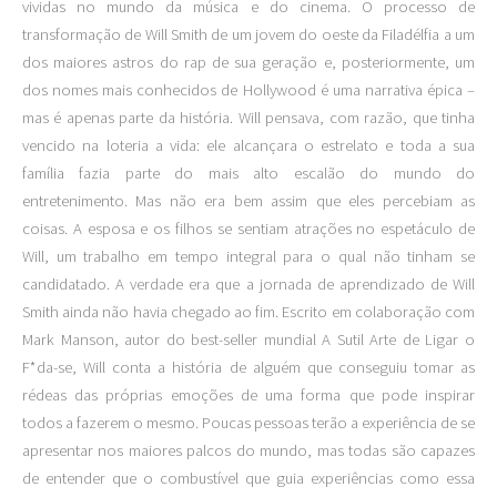
vividas no mundo da música e do cinema. O processo de
transformação de Will Smith de um jovem do oeste da Filadélfia a um
dos maiores astros do rap de sua geração e, posteriormente, um
dos nomes mais conhecidos de Hollywood é uma narrativa épica –
mas é apenas parte da história. Will pensava, com razão, que tinha
vencido na loteria a vida: ele alcançara o estrelato e toda a sua
família fazia parte do mais alto escalão do mundo do
entretenimento. Mas não era bem assim que eles percebiam as
coisas. A esposa e os filhos se sentiam atrações no espetáculo de
Will, um trabalho em tempo integral para o qual não tinham se
candidatado. A verdade era que a jornada de aprendizado de Will
Smith ainda não havia chegado ao fim. Escrito em colaboração com
Mark Manson, autor do best-seller mundial A Sutil Arte de Ligar o
F*da-se, Will conta a história de alguém que conseguiu tomar as
rédeas das próprias emoções de uma forma que pode inspirar
todos a fazerem o mesmo. Poucas pessoas terão a experiência de se
apresentar nos maiores palcos do mundo, mas todas são capazes
de entender que o combustível que guia experiências como essa