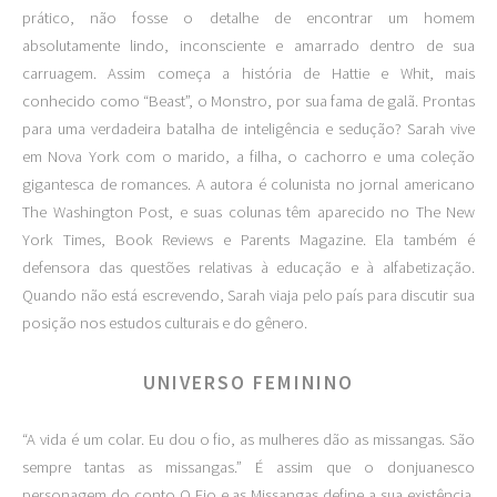
prático, não fosse o detalhe de encontrar um homem
absolutamente lindo, inconsciente e amarrado dentro de sua
carruagem. Assim começa a história de Hattie e Whit, mais
conhecido como “Beast”, o Monstro, por sua fama de galã. Prontas
para uma verdadeira batalha de inteligência e sedução? Sarah vive
em Nova York com o marido, a filha, o cachorro e uma coleção
gigantesca de romances. A autora é colunista no jornal americano
The Washington Post, e suas colunas têm aparecido no The New
York Times, Book Reviews e Parents Magazine. Ela também é
defensora das questões relativas à educação e à alfabetização.
Quando não está escrevendo, Sarah viaja pelo país para discutir sua
posição nos estudos culturais e do gênero.
UNIVERSO FEMININO
“A vida é um colar. Eu dou o fio, as mulheres dão as missangas. São
sempre tantas as missangas.” É assim que o donjuanesco
personagem do conto O Fio e as Missangas define a sua existência.