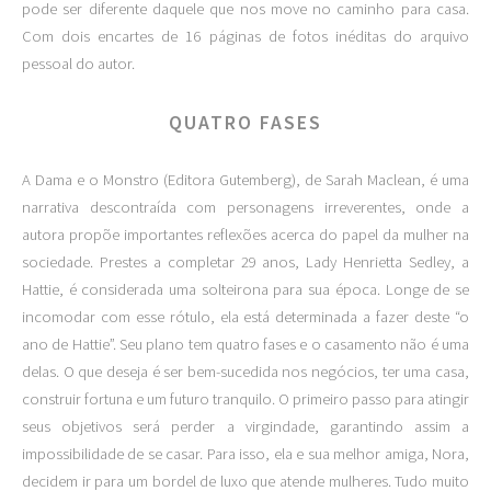
pode ser diferente daquele que nos move no caminho para casa.
Com dois encartes de 16 páginas de fotos inéditas do arquivo
pessoal do autor.
QUATRO FASES
A Dama e o Monstro (Editora Gutemberg), de Sarah Maclean, é uma
narrativa descontraída com personagens irreverentes, onde a
autora propõe importantes reflexões acerca do papel da mulher na
sociedade. Prestes a completar 29 anos, Lady Henrietta Sedley, a
Hattie, é considerada uma solteirona para sua época. Longe de se
incomodar com esse rótulo, ela está determinada a fazer deste “o
ano de Hattie”. Seu plano tem quatro fases e o casamento não é uma
delas. O que deseja é ser bem-sucedida nos negócios, ter uma casa,
construir fortuna e um futuro tranquilo. O primeiro passo para atingir
seus objetivos será perder a virgindade, garantindo assim a
impossibilidade de se casar. Para isso, ela e sua melhor amiga, Nora,
decidem ir para um bordel de luxo que atende mulheres. Tudo muito