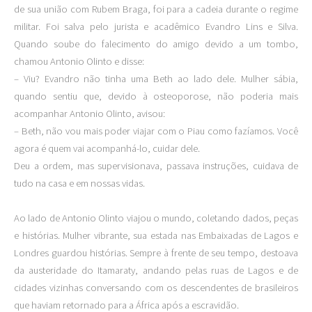
de sua união com Rubem Braga, foi para a cadeia durante o regime
militar. Foi salva pelo jurista e acadêmico Evandro Lins e Silva.
Quando soube do falecimento do amigo devido a um tombo,
chamou Antonio Olinto e disse:
– Viu? Evandro não tinha uma Beth ao lado dele. Mulher sábia,
quando sentiu que, devido à osteoporose, não poderia mais
acompanhar Antonio Olinto, avisou:
– Beth, não vou mais poder viajar com o Piau como fazíamos. Você
agora é quem vai acompanhá-lo, cuidar dele.
Deu a ordem, mas supervisionava, passava instruções, cuidava de
tudo na casa e em nossas vidas.
Ao lado de Antonio Olinto viajou o mundo, coletando dados, peças
e histórias. Mulher vibrante, sua estada nas Embaixadas de Lagos e
Londres guardou histórias. Sempre à frente de seu tempo, destoava
da austeridade do Itamaraty, andando pelas ruas de Lagos e de
cidades vizinhas conversando com os descendentes de brasileiros
que haviam retornado para a África após a escravidão.