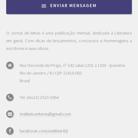
ENVIAR MENSAGEM
O Jornal de letras é uma publicação mensal, dedicada à Literatura
em geral. Com dicas de lançamentos, concursos e homenagens a
escritores e suas obras.
Rua Visconde de Pirajá, nº 142 salas 1201 a 1203 - Ipanema
Rio de Janeiro / RJ CEP 22410-003
Brasil
Tel. (0xx21) 2523-2064
institutoantares@gmail.com
facebook.com/untitled-tld