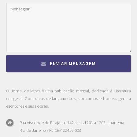
ENVIAR MENSAGEM
O Jornal de letras é uma publicação mensal, dedicada à Literatura
em geral. Com dicas de lançamentos, concursos e homenagens a
escritores e suas obras.
Rua Visconde de Pirajá, nº 142 salas 1201 a 1203 - Ipanema
Rio de Janeiro / RJ CEP 22410-003