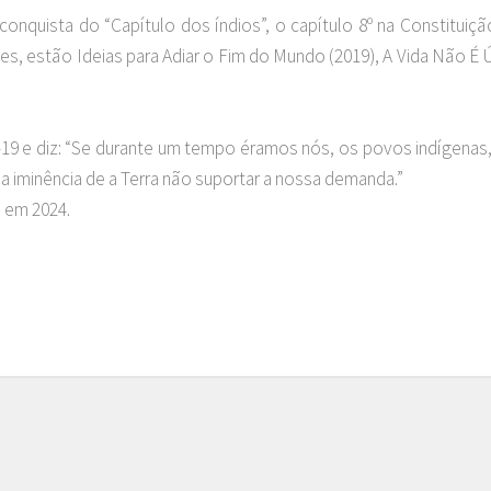
onquista do “Capítulo dos índios”, o capítulo 8º na Constituição
entes, estão Ideias para Adiar o Fim do Mundo (2019), A Vida Não É 
d-19 e diz: “Se durante um tempo éramos nós, os povos indígena
a iminência de a Terra não suportar a nossa demanda.”
á em 2024.