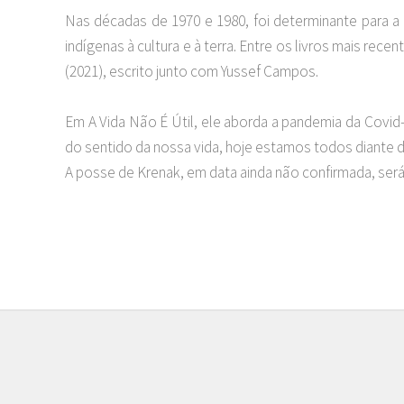
Nas décadas de 1970 e 1980, foi determinante para a c
indígenas à cultura e à terra. Entre os livros mais rec
(2021), escrito junto com Yussef Campos.
Em A Vida Não É Útil, ele aborda a pandemia da Covi
do sentido da nossa vida, hoje estamos todos diante d
A posse de Krenak, em data ainda não confirmada, ser