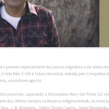
k é o primeiro representante dos povos originários a ser eleito im
, A Vida Não É Útil e Futuro Ancestral, editada pela Companhia 
anos, ocorrida em agosto.
tos possíveis, superando a historiadora Mary Del Priore (12 vot
parte dos últimos tempos na Reserva Indígena Krenak, no municí
ilva, J. M. Monteirás, Chirles Oliveira Santos, Daniel Munduruku