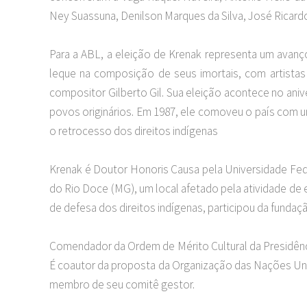
Ney Suassuna, Denilson Marques da Silva, José Ricard
Para a ABL, a eleição de Krenak representa um avanço
leque na composição de seus imortais, com artistas 
compositor Gilberto Gil. Sua eleição acontece no ani
povos originários. Em 1987, ele comoveu o país com u
o retrocesso dos direitos indígenas
Krenak é Doutor Honoris Causa pela Universidade Feder
do Rio Doce (MG), um local afetado pela atividade de 
de defesa dos direitos indígenas, participou da funda
Comendador da Ordem de Mérito Cultural da Presidênci
É coautor da proposta da Organização das Nações Unida
membro de seu comitê gestor.