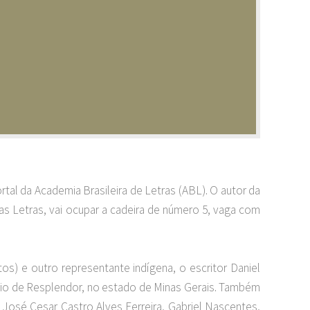
ortal da Academia Brasileira de Letras (ABL). O autor da
das Letras, vai ocupar a cadeira de número 5, vaga com
os) e outro representante indígena, o escritor Daniel
pio de Resplendor, no estado de Minas Gerais. Também
, José Cesar Castro Alves Ferreira, Gabriel Nascentes,