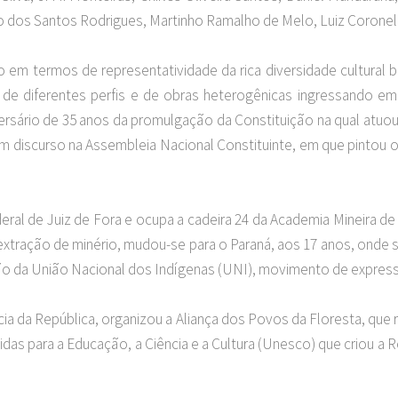
o dos Santos Rodrigues, Martinho Ramalho de Melo, Luiz Coronel 
 em termos de representatividade da rica diversidade cultural b
de diferentes perfis e de obras heterogênicas ingressando em
versário de 35 anos da promulgação da Constituição na qual atuo
m discurso na Assembleia Nacional Constituinte, em que pintou o
al de Juiz de Fora e ocupa a cadeira 24 da Academia Mineira de 
extração de minério, mudou-se para o Paraná, aos 17 anos, onde 
ção da União Nacional dos Indígenas (UNI), movimento de express
a da República, organizou a Aliança dos Povos da Floresta, que r
s para a Educação, a Ciência e a Cultura (Unesco) que criou a R