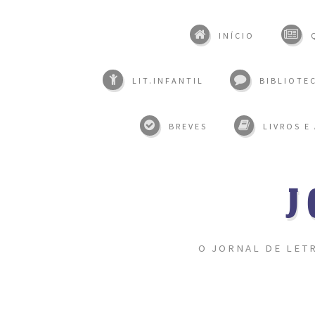
INÍCIO
LIT.INFANTIL
BIBLIOTEC
BREVES
LIVROS E
J
O JORNAL DE LET