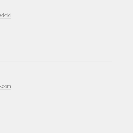
d-tld
o.com