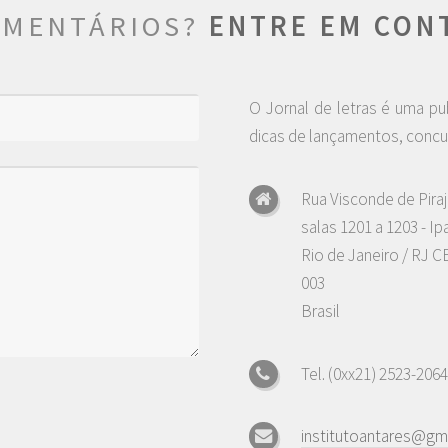
OMENTÁRIOS?
ENTRE EM CON
O Jornal de letras é uma pu
dicas de lançamentos, concu
Rua Visconde de Piraj
salas 1201 a 1203 - I
Rio de Janeiro / RJ C
003
Brasil
Tel. (0xx21) 2523-2064
institutoantares@gm