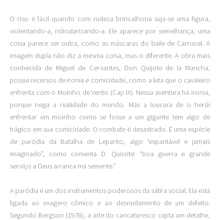
O riso é fácil quando com rudeza brincalhona suja-se uma figura,
violentando-a, ridicularizando-a. Ele aparece por semelhança, uma
coisa parece ser outra, como as máscaras do baile de Carnaval. A
imagem dupla não diz a mesma coisa, mas o diferente. A obra mais
conhecida de Miguel de Cervantes, Don Quijote de la Mancha,
possui recursos de ironia e comicidade, como a luta que o cavaleiro
enfrenta com o Moinho de Vento (Cap IX). Nessa aventura há ironia,
porque nega a realidade do mundo. Mas a loucura de o herói
enfrentar um moinho como se fosse a um gigante tem algo de
trágico em sua comicidade. O combate é desastrado. É uma espécie
de paródia da Batalha de Lepanto, algo “espantável e jamais
imaginado”, como comenta D. Quixote: “boa guerra e grande
serviço a Deus arranca má semente.”
A paródia é um dos instrumentos poderosos da sátira social. Ela está
ligada ao exagero cômico e ao desnudamento de um defeito.
Segundo Bergson (1978), a arte do caricaturesco capta um detalhe,