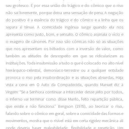
seu grotesco. É por essa união do trágico e do cômico que o riso
não sai livremente, porque deixa uma sensação de pena. A negação
do positivo é a essência do trágico e do cômico e a linha que os
separa é tênue. A comicidade ingênua surge quando ela nos
apresenta como justo, bom, e sensato. O cômico assinala o vício e
o exagero de cânones. Por isso são cômicas não só as situações
que nos apresentam os bêbados com a inversão de valor, como
também as atitudes de desrespeito em que se ridicularizam as
instituições. Toda insubmissão a tudo o que é colocado no alto nível
hierárquico-celestial, demoníaco-terrestre ou a qualquer entidade
provoca o riso pela insubordinação e as situações absurdas. Haja
vista a cena em O Auto da Compadecida, quando Manuel diz à
Virgem: “Se a Senhora continuar a interceder desse jeito por todos,
o inferno vai terminar como disse Murilo, feito repartição pública,
que existe e não funciona.” Bergson (1978), ao teorizar o riso,
falando sobre o cômico em geral, sobre a comicidade das formas e
movimentos, mostra que o risível está em certa rigidez mecânica ali
onde deveria haver maleabilidade, flexibilidade e repetição. Um