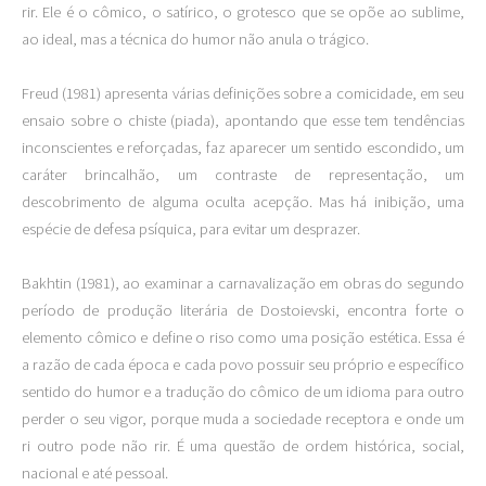
rir. Ele é o cômico, o satírico, o grotesco que se opõe ao sublime,
ao ideal, mas a técnica do humor não anula o trágico.
Freud (1981) apresenta várias definições sobre a comicidade, em seu
ensaio sobre o chiste (piada), apontando que esse tem tendências
inconscientes e reforçadas, faz aparecer um sentido escondido, um
caráter brincalhão, um contraste de representação, um
descobrimento de alguma oculta acepção. Mas há inibição, uma
espécie de defesa psíquica, para evitar um desprazer.
Bakhtin (1981), ao examinar a carnavalização em obras do segundo
período de produção literária de Dostoievski, encontra forte o
elemento cômico e define o riso como uma posição estética. Essa é
a razão de cada época e cada povo possuir seu próprio e específico
sentido do humor e a tradução do cômico de um idioma para outro
perder o seu vigor, porque muda a sociedade receptora e onde um
ri outro pode não rir. É uma questão de ordem histórica, social,
nacional e até pessoal.