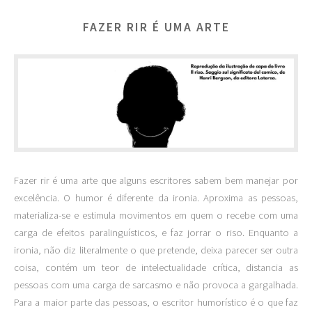
FAZER RIR É UMA ARTE
Fazer rir é uma arte que alguns escritores sabem bem manejar por
excelência. O humor é diferente da ironia. Aproxima as pessoas,
materializa-se e estimula movimentos em quem o recebe com uma
carga de efeitos paralinguísticos, e faz jorrar o riso. Enquanto a
ironia, não diz literalmente o que pretende, deixa parecer ser outra
coisa, contém um teor de intelectualidade crítica, distancia as
pessoas com uma carga de sarcasmo e não provoca a gargalhada.
Para a maior parte das pessoas, o escritor humorístico é o que faz