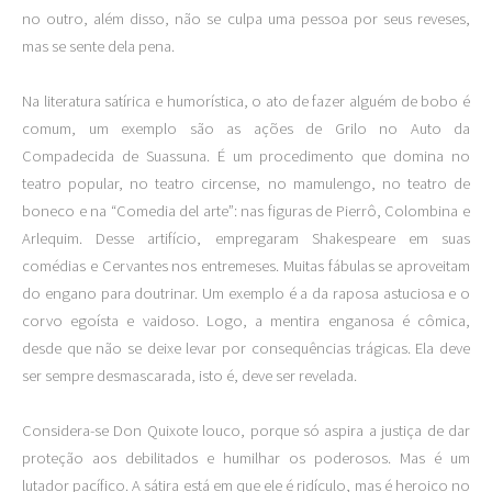
no outro, além disso, não se culpa uma pessoa por seus reveses,
mas se sente dela pena.
Na literatura satírica e humorística, o ato de fazer alguém de bobo é
comum, um exemplo são as ações de Grilo no Auto da
Compadecida de Suassuna. É um procedimento que domina no
teatro popular, no teatro circense, no mamulengo, no teatro de
boneco e na “Comedia del arte”: nas figuras de Pierrô, Colombina e
Arlequim. Desse artifício, empregaram Shakespeare em suas
comédias e Cervantes nos entremeses. Muitas fábulas se aproveitam
do engano para doutrinar. Um exemplo é a da raposa astuciosa e o
corvo egoísta e vaidoso. Logo, a mentira enganosa é cômica,
desde que não se deixe levar por consequências trágicas. Ela deve
ser sempre desmascarada, isto é, deve ser revelada.
Considera-se Don Quixote louco, porque só aspira a justiça de dar
proteção aos debilitados e humilhar os poderosos. Mas é um
lutador pacífico. A sátira está em que ele é ridículo, mas é heroico no