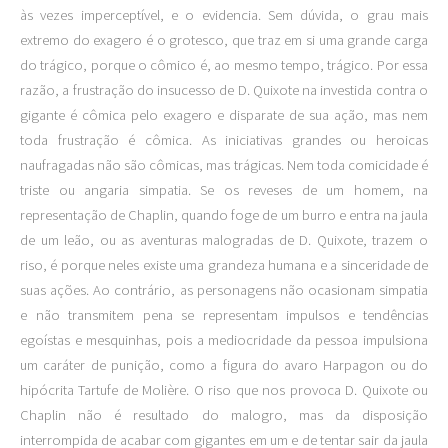
às vezes imperceptível, e o evidencia. Sem dúvida, o grau mais
extremo do exagero é o grotesco, que traz em si uma grande carga
do trágico, porque o cômico é, ao mesmo tempo, trágico. Por essa
razão, a frustração do insucesso de D. Quixote na investida contra o
gigante é cômica pelo exagero e disparate de sua ação, mas nem
toda frustração é cômica. As iniciativas grandes ou heroicas
naufragadas não são cômicas, mas trágicas. Nem toda comicidade é
triste ou angaria simpatia. Se os reveses de um homem, na
representação de Chaplin, quando foge de um burro e entra na jaula
de um leão, ou as aventuras malogradas de D. Quixote, trazem o
riso, é porque neles existe uma grandeza humana e a sinceridade de
suas ações. Ao contrário, as personagens não ocasionam simpatia
e não transmitem pena se representam impulsos e tendências
egoístas e mesquinhas, pois a mediocridade da pessoa impulsiona
um caráter de punição, como a figura do avaro Harpagon ou do
hipócrita Tartufe de Molière. O riso que nos provoca D. Quixote ou
Chaplin não é resultado do malogro, mas da disposição
interrompida de acabar com gigantes em um e de tentar sair da jaula