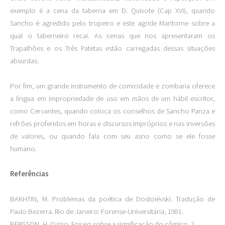
exemplo é a cena da taberna em D. Quixote (Cap XVI), quando
Sancho é agredido pelo tropeiro e este agride Maritorne sobre a
qual o taberneiro recai. As cenas que nos apresentaram os
Trapalhões e os Três Patetas estão carregadas dessas situações
absurdas.
Por fim, um grande instrumento de comicidade e zombaria oferece
a língua em impropriedade de uso em mãos de um hábil escritor,
como Cervantes, quando coloca os conselhos de Sancho Panza e
refrões proferidos em horas e discursos impróprios e nas inversões
de valores, ou quando fala com seu asno como se ele fosse
humano.
Referências
BAKHTIN, M. Problemas da poética de Dostoiévski. Tradução de
Paulo Bezerra. Rio de Janeiro: Forense-Universitária, 1981.
BERGSON, H. O riso. Ensaio sobre a significação do cômico. 2.