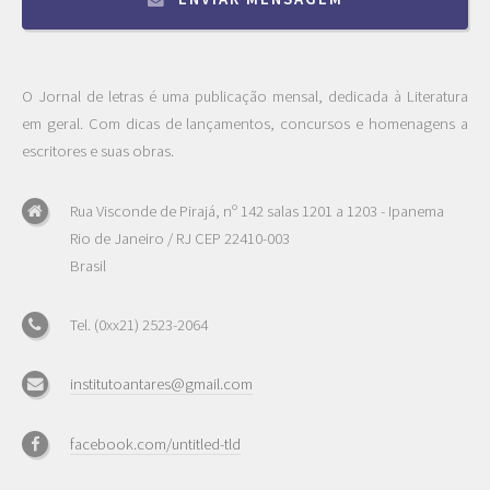
O Jornal de letras é uma publicação mensal, dedicada à Literatura
em geral. Com dicas de lançamentos, concursos e homenagens a
escritores e suas obras.
Rua Visconde de Pirajá, nº 142 salas 1201 a 1203 - Ipanema
Rio de Janeiro / RJ CEP 22410-003
Brasil
Tel. (0xx21) 2523-2064
institutoantares@gmail.com
facebook.com/untitled-tld