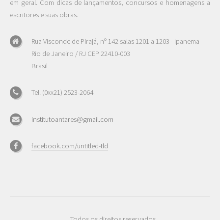
em geral. Com dicas de lançamentos, concursos e homenagens a
escritores e suas obras.
Rua Visconde de Pirajá, nº 142 salas 1201 a 1203 - Ipanema
Rio de Janeiro / RJ CEP 22410-003
Brasil
Tel. (0xx21) 2523-2064
institutoantares@gmail.com
facebook.com/untitled-tld
Todos os direitos reservados.