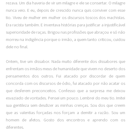
rezava. Um dia haveria de vir um milagre e ele se consertar. O milagre
nunca veio. E eu, depois de crescido nunca quis conviver com esse
tio. Viveu de mulher em mulher os discursos toscos dos machistas.
Era racista também. E inventava histórias para justificar a injustificável
superioridade de raças. Brigou nas profissões que abraçou e só não
morreu na indigência porque o irmão, a quem tanto criticou, cuidou
dele no final.
Ontem, tive um dissabor. Nada muito diferente dos dissabores que
enfrentam os irmãos meus de humanidade que vivem no deserto dos
pensamentos dos outros. Fui atacado por discordar de quem
concorda com os discursos de ódio, fui atacado por não acatar os
que desferem preconceitos. Confesso que a surpresa me deixou
esvaziado de vontades. Pensei um pouco. Lembrei do meu tio. Imitei
sua gentileza sem desdizer as minhas crenças. Sou dos que creem
que as valentias forçadas nos forçam a demitir a razão. Sou um
homem de afetos. Gosto dos encontros e aprendo com os
diferentes.