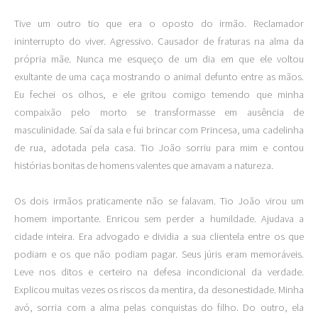
Tive um outro tio que era o oposto do irmão. Reclamador
ininterrupto do viver. Agressivo. Causador de fraturas na alma da
própria mãe. Nunca me esqueço de um dia em que ele voltou
exultante de uma caça mostrando o animal defunto entre as mãos.
Eu fechei os olhos, e ele gritou comigo temendo que minha
compaixão pelo morto se transformasse em ausência de
masculinidade. Saí da sala e fui brincar com Princesa, uma cadelinha
de rua, adotada pela casa. Tio João sorriu para mim e contou
histórias bonitas de homens valentes que amavam a natureza.
Os dois irmãos praticamente não se falavam. Tio João virou um
homem importante. Enricou sem perder a humildade. Ajudava a
cidade inteira. Era advogado e dividia a sua clientela entre os que
podiam e os que não podiam pagar. Seus júris eram memoráveis.
Leve nos ditos e certeiro na defesa incondicional da verdade.
Explicou muitas vezes os riscos da mentira, da desonestidade. Minha
avó, sorria com a alma pelas conquistas do filho. Do outro, ela