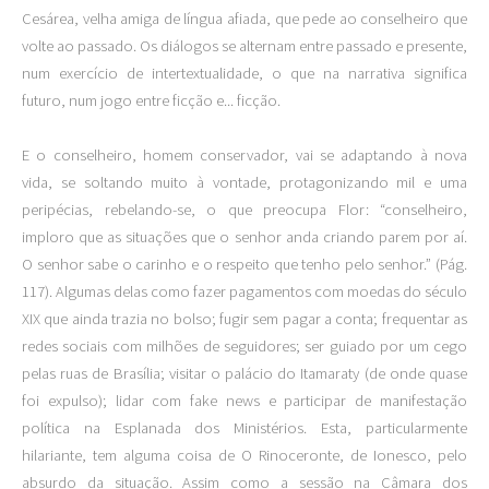
Cesárea, velha amiga de língua afiada, que pede ao conselheiro que
volte ao passado. Os diálogos se alternam entre passado e presente,
num exercício de intertextualidade, o que na narrativa significa
futuro, num jogo entre ficção e... ficção.
E o conselheiro, homem conservador, vai se adaptando à nova
vida, se soltando muito à vontade, protagonizando mil e uma
peripécias, rebelando-se, o que preocupa Flor: “conselheiro,
imploro que as situações que o senhor anda criando parem por aí.
O senhor sabe o carinho e o respeito que tenho pelo senhor.” (Pág.
117). Algumas delas como fazer pagamentos com moedas do século
XIX que ainda trazia no bolso; fugir sem pagar a conta; frequentar as
redes sociais com milhões de seguidores; ser guiado por um cego
pelas ruas de Brasília; visitar o palácio do Itamaraty (de onde quase
foi expulso); lidar com fake news e participar de manifestação
política na Esplanada dos Ministérios. Esta, particularmente
hilariante, tem alguma coisa de O Rinoceronte, de Ionesco, pelo
absurdo da situação. Assim como a sessão na Câmara dos