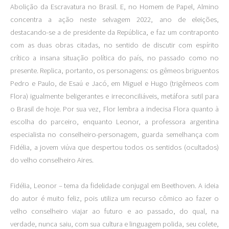
Abolição da Escravatura no Brasil. E, no Homem de Papel, Almino
concentra a ação neste selvagem 2022, ano de eleições,
destacando-se a de presidente da República, e faz um contraponto
com as duas obras citadas, no sentido de discutir com espírito
crítico a insana situação política do país, no passado como no
presente. Replica, portanto, os personagens: os gêmeos briguentos
Pedro e Paulo, de Esaú e Jacó, em Miguel e Hugo (trigêmeos com
Flora) igualmente beligerantes e irreconciliáveis, metáfora sutil para
o Brasil de hoje. Por sua vez, Flor lembra a indecisa Flora quanto à
escolha do parceiro, enquanto Leonor, a professora argentina
especialista no conselheiro-personagem, guarda semelhança com
Fidélia, a jovem viúva que despertou todos os sentidos (ocultados)
do velho conselheiro Aires.
Fidélia, Leonor – tema da fidelidade conjugal em Beethoven. A ideia
do autor é muito feliz, pois utiliza um recurso cômico ao fazer o
velho conselheiro viajar ao futuro e ao passado, do qual, na
verdade, nunca saiu, com sua cultura e linguagem polida, seu colete,