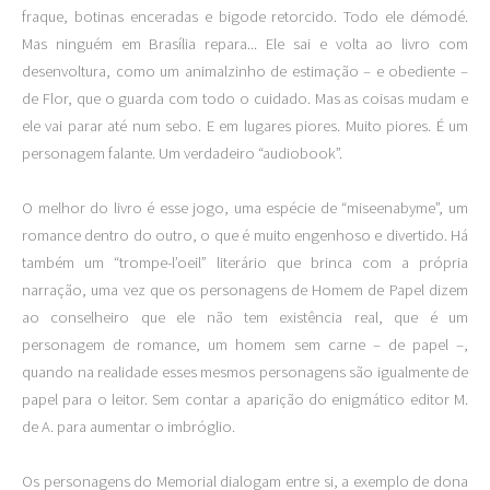
fraque, botinas enceradas e bigode retorcido. Todo ele démodé.
Mas ninguém em Brasília repara... Ele sai e volta ao livro com
desenvoltura, como um animalzinho de estimação – e obediente –
de Flor, que o guarda com todo o cuidado. Mas as coisas mudam e
ele vai parar até num sebo. E em lugares piores. Muito piores. É um
personagem falante. Um verdadeiro “audiobook”.
O melhor do livro é esse jogo, uma espécie de “miseenabyme”, um
romance dentro do outro, o que é muito engenhoso e divertido. Há
também um “trompe-l’oeil” literário que brinca com a própria
narração, uma vez que os personagens de Homem de Papel dizem
ao conselheiro que ele não tem existência real, que é um
personagem de romance, um homem sem carne – de papel –,
quando na realidade esses mesmos personagens são igualmente de
papel para o leitor. Sem contar a aparição do enigmático editor M.
de A. para aumentar o imbróglio.
Os personagens do Memorial dialogam entre si, a exemplo de dona