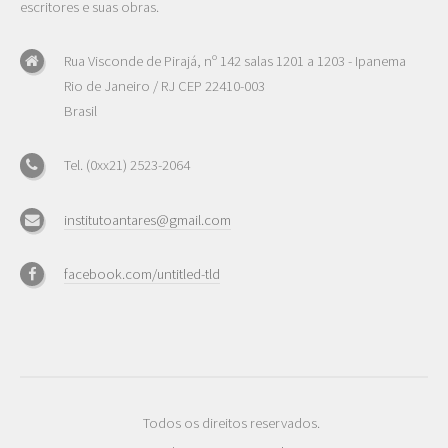
escritores e suas obras.
Rua Visconde de Pirajá, nº 142 salas 1201 a 1203 - Ipanema
Rio de Janeiro / RJ CEP 22410-003
Brasil
Tel. (0xx21) 2523-2064
institutoantares@gmail.com
facebook.com/untitled-tld
Todos os direitos reservados.