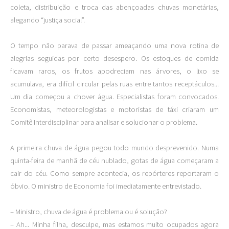
coleta, distribuição e troca das abençoadas chuvas monetárias,
alegando “justiça social”.
O tempo não parava de passar ameaçando uma nova rotina de
alegrias seguidas por certo desespero. Os estoques de comida
ficavam raros, os frutos apodreciam nas árvores, o lixo se
acumulava, era difícil circular pelas ruas entre tantos receptáculos...
Um dia começou a chover água. Especialistas foram convocados.
Economistas, meteorologistas e motoristas de táxi criaram um
Comitê Interdisciplinar para analisar e solucionar o problema.
A primeira chuva de água pegou todo mundo desprevenido. Numa
quinta-feira de manhã de céu nublado, gotas de água começaram a
cair do céu. Como sempre acontecia, os repórteres reportaram o
óbvio. O ministro de Economia foi imediatamente entrevistado.
– Ministro, chuva de água é problema ou é solução?
– Ah... Minha filha, desculpe, mas estamos muito ocupados agora