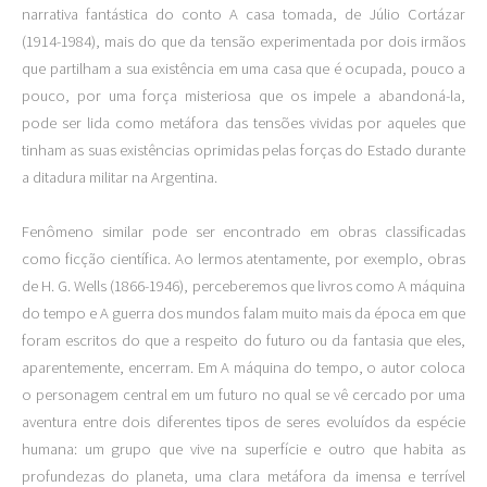
narrativa fantástica do conto A casa tomada, de Júlio Cortázar
(1914-1984), mais do que da tensão experimentada por dois irmãos
que partilham a sua existência em uma casa que é ocupada, pouco a
pouco, por uma força misteriosa que os impele a abandoná-la,
pode ser lida como metáfora das tensões vividas por aqueles que
tinham as suas existências oprimidas pelas forças do Estado durante
a ditadura militar na Argentina.
Fenômeno similar pode ser encontrado em obras classificadas
como ficção científica. Ao lermos atentamente, por exemplo, obras
de H. G. Wells (1866-1946), perceberemos que livros como A máquina
do tempo e A guerra dos mundos falam muito mais da época em que
foram escritos do que a respeito do futuro ou da fantasia que eles,
aparentemente, encerram. Em A máquina do tempo, o autor coloca
o personagem central em um futuro no qual se vê cercado por uma
aventura entre dois diferentes tipos de seres evoluídos da espécie
humana: um grupo que vive na superfície e outro que habita as
profundezas do planeta, uma clara metáfora da imensa e terrível