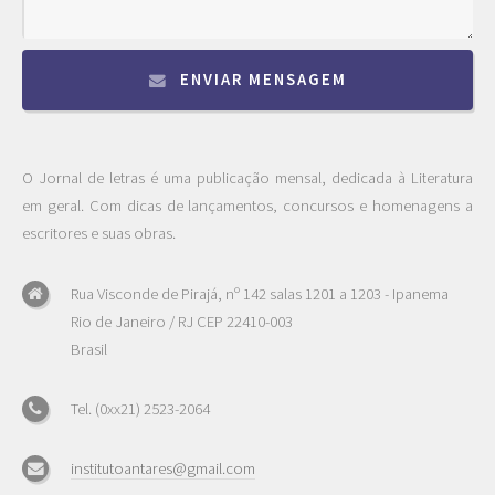
ENVIAR MENSAGEM
O Jornal de letras é uma publicação mensal, dedicada à Literatura
em geral. Com dicas de lançamentos, concursos e homenagens a
escritores e suas obras.
Rua Visconde de Pirajá, nº 142 salas 1201 a 1203 - Ipanema
Rio de Janeiro / RJ CEP 22410-003
Brasil
Tel. (0xx21) 2523-2064
institutoantares@gmail.com