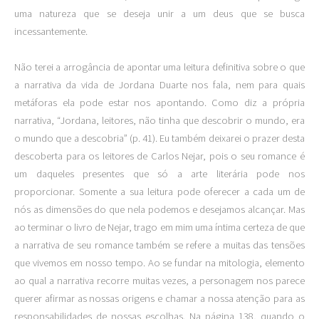
uma natureza que se deseja unir a um deus que se busca
incessantemente.
Não terei a arrogância de apontar uma leitura definitiva sobre o que
a narrativa da vida de Jordana Duarte nos fala, nem para quais
metáforas ela pode estar nos apontando. Como diz a própria
narrativa, “Jordana, leitores, não tinha que descobrir o mundo, era
o mundo que a descobria” (p. 41). Eu também deixarei o prazer desta
descoberta para os leitores de Carlos Nejar, pois o seu romance é
um daqueles presentes que só a arte literária pode nos
proporcionar. Somente a sua leitura pode oferecer a cada um de
nós as dimensões do que nela podemos e desejamos alcançar. Mas
ao terminar o livro de Nejar, trago em mim uma íntima certeza de que
a narrativa de seu romance também se refere a muitas das tensões
que vivemos em nosso tempo. Ao se fundar na mitologia, elemento
ao qual a narrativa recorre muitas vezes, a personagem nos parece
querer afirmar as nossas origens e chamar a nossa atenção para as
responsabilidades de nossas escolhas. Na página 138, quando o