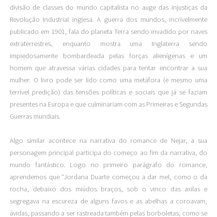
divisão de classes do mundo capitalista no auge das injustiças da
Revolução Industrial inglesa. A guerra dos mundos, incrivelmente
publicado em 1901, fala do planeta Terra sendo invadido por naves
extraterrestres, enquanto mostra uma Inglaterra sendo
impiedosamente bombardeada pelas forças alienígenas e um
homem que atravessa várias cidades para tentar encontrar a sua
mulher. O livro pode ser lido como uma metáfora (e mesmo uma
terrível predição) das tensões políticas e sociais que já se faziam
presentes na Europa e que culminariam com as Primeiras e Segundas
Guerras mundiais.
Algo similar acontece na narrativa do romance de Nejar, a sua
personagem principal participa do começo ao fim da narrativa, do
mundo fantástico. Logo no primeiro parágrafo do romance,
aprendemos que “Jordana Duarte começou a dar mel, como o da
rocha, debaixo dos miúdos braços, sob o vinco das axilas e
segregava na escureza de alguns favos e as abelhas a coroavam,
ávidas, passando a ser rastreada também pelas borboletas, como se