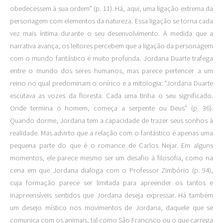
obedecessem à sua ordem” (p. 11). Há, aqui, uma ligação extrema da
personagem com elementos da natureza. Essa ligação se torna cada
vez mais íntima durante o seu desenvolvimento. À medida que a
narrativa avança, os leitores percebem que a ligação da personagem
com o mundo fantástico é muito profunda. Jordana Duarte trafega
entre o mundo dos seres humanos, mas parece pertencer a um
reino no qual predominam o onírico e a mitologia: “Jordana Duarte
escutava as vozes da floresta. Cada uma tinha o seu significado.
Onde termina o homem, começa a serpente ou Deus” (p. 36).
Quando dorme, Jordana tem a capacidade de trazer seus sonhos à
realidade. Mas advirto que a relação com o fantástico é apenas uma
pequena parte do que é o romance de Carlos Nejar. Em alguns
momentos, ele parece mesmo ser um desafio à filosofia, como na
cena em que Jordana dialoga com o Professor Zimbório (p. 94),
cuja formação parece ser limitada para apreender os tantos e
inapreensíveis sentidos que Jordana deseja expressar. Há também
um desejo místico nos movimentos de Jordana, daquele que se
comunica com os animais, tal como São Francisco ou o que carrega