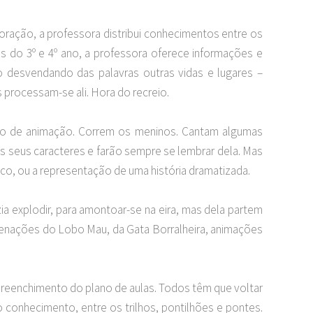
oração, a professora distribui conhecimentos entre os
os do 3º e 4º ano, a professora oferece informações e
 desvendando das palavras outras vidas e lugares –
 processam-se ali. Hora do recreio.
ento de animação. Correm os meninos. Cantam algumas
s seus caracteres e farão sempre se lembrar dela. Mas
rico, ou a representação de uma história dramatizada.
azia explodir, para amontoar-se na eira, mas dela partem
ncenações do Lobo Mau, da Gata Borralheira, animações
 preenchimento do plano de aulas. Todos têm que voltar
 conhecimento, entre os trilhos, pontilhões e pontes.