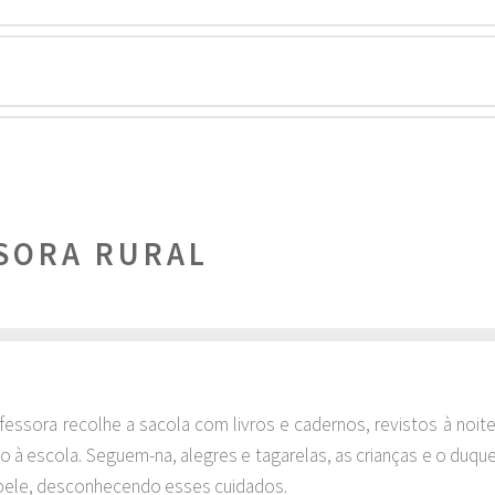
SSORA RURAL
ofessora recolhe a sacola com livros e cadernos, revistos à noit
ão à escola. Seguem-na, alegres e tagarelas, as crianças e o duq
 pele, desconhecendo esses cuidados.