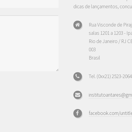
dicas de lançamentos, concu
Rua Visconde de Piraj
salas 1201 a 1203 - I
Rio de Janeiro / RJ C
003
Brasil
Tel. (0xx21) 2523-2064
institutoantares@gm
facebook.com/untitle