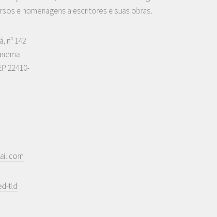
rsos e homenagens a escritores e suas obras.
á, nº 142
panema
EP 22410-
ail.com
d-tld