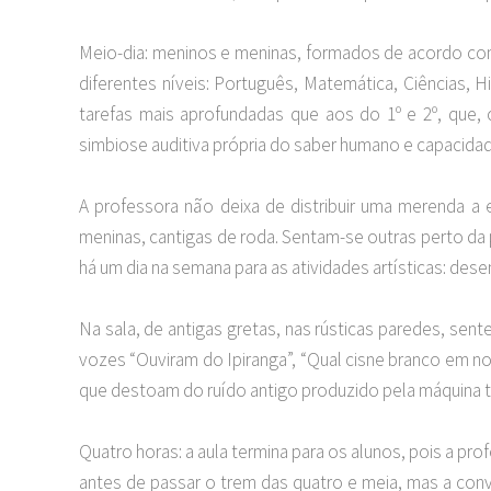
Meio-dia: meninos e meninas, formados de acordo com 
diferentes níveis: Português, Matemática, Ciências, 
tarefas mais aprofundadas que aos do 1º e 2º, que
simbiose auditiva própria do saber humano e capacidad
A professora não deixa de distribuir uma merenda a
meninas, cantigas de roda. Sentam-se outras perto da
há um dia na semana para as atividades artísticas: des
Na sala, de antigas gretas, nas rústicas paredes, sente
vozes “Ouviram do Ipiranga”, “Qual cisne branco em n
que destoam do ruído antigo produzido pela máquina tlhe
Quatro horas: a aula termina para os alunos, pois a p
antes de passar o trem das quatro e meia, mas a conv