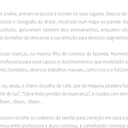
a série, entram na escola e tomam os seus lugares. Depois da 
História e Geografia do Brasil, mostrado num mapa na parede. A
, contudo, aproveitam também dos ensinamentos, enquanto vão
e da mulher de direcionar a sua atenção para diversos segmentos
 essas crianças, na maioria filha de colonos da fazenda. Mom
 professora para ouvir causos e doutrinamentos que modelarão o
enho, bordados, diversos trabalhos manuais, canto cívico e folcló
-se, ainda, o cheiro da palha de café, que da máquina piladeira f
oite de lua”, “Salve lindo pendão da esperança”, e risadas com e
m... tlhem... tlhem...
rofessora recolhe os cadernos de tarefas para correção em casa e
ersa entre professora e aluno continua, e caminhando continua o