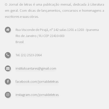
O Jornal de letras é uma publicação mensal, dedicada à Literatura
em geral. Com dicas de lançamentos, concursos e homenagens a
escritores e suas obras.
Rua Visconde de Pirajá, nº 142 salas 1201 a 1203 - Ipanema
Rio de Janeiro / RJ CEP 22410-003
Brasil
Tel. (21) 2523-2064
institutoantares@gmail.com
facebook.com/jornaldeletras
instagram.com/jornaldeletras