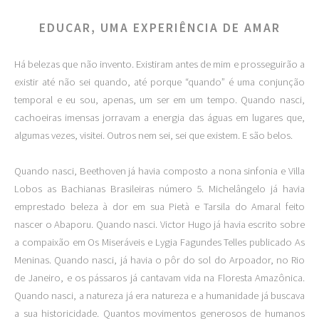
EDUCAR, UMA EXPERIÊNCIA DE AMAR
Há belezas que não invento. Existiram antes de mim e prosseguirão a
existir até não sei quando, até porque “quando” é uma conjunção
temporal e eu sou, apenas, um ser em um tempo. Quando nasci,
cachoeiras imensas jorravam a energia das águas em lugares que,
algumas vezes, visitei. Outros nem sei, sei que existem. E são belos.
Quando nasci, Beethoven já havia composto a nona sinfonia e Villa
Lobos as Bachianas Brasileiras número 5. Michelângelo já havia
emprestado beleza à dor em sua Pietà e Tarsila do Amaral feito
nascer o Abaporu. Quando nasci. Victor Hugo já havia escrito sobre
a compaixão em Os Miseráveis e Lygia Fagundes Telles publicado As
Meninas. Quando nasci, já havia o pôr do sol do Arpoador, no Rio
de Janeiro, e os pássaros já cantavam vida na Floresta Amazônica.
Quando nasci, a natureza já era natureza e a humanidade já buscava
a sua historicidade. Quantos movimentos generosos de humanos