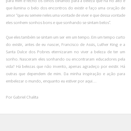
para mim e fecho os olhos olhando para a beleza que há no alto e
que ilumina o belo dos encontros do existir e faço uma oração de
amor “que eu semeie neles uma vontade de viver e que dessa vontade
eles sonhem sonhos bons e que sonhando se sintam belos”.
Que eles também se sintam um ser em um tempo. Em um tempo curto
do existir, antes de eu nascer, Francisco de Assis, Luther King e a
Santa Dulce dos Pobres eternizaram no viver a beleza de ter um
sonho. Nasceram eles sonhando ou encontraram educadores pela
vida? Há belezas que não invento, apenas agradeço por existir. Há
outras que dependem de mim. Da minha inspiração e ação para
embelezar o mundo, enquanto eu estiver por aqui…
Por Gabriel Chalita